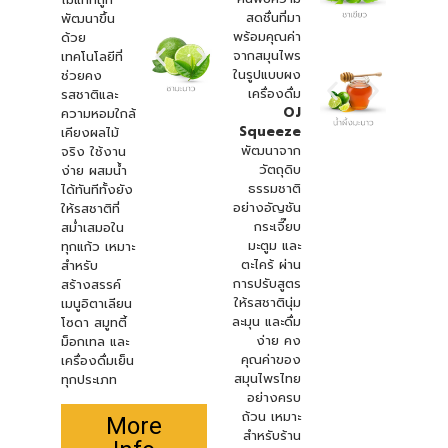
สดชื่นที่มา
พัฒนาขึ้น
พร้อมคุณค่า
ด้วย
จากสมุนไพร
เทคโนโลยีที่
ในรูปแบบผง
ช่วยคง
เครื่องดื่ม
รสชาติและ
OJ
ความหอมใกล้
Squeeze
เคียงผลไม้
พัฒนาจาก
จริง ใช้งาน
วัตถุดิบ
ง่าย ผสมน้ำ
ธรรมชาติ
ได้ทันทีทั้งยัง
อย่างอัญชัน
ให้รสชาติที่
กระเจี๊ยบ
สม่ำเสมอใน
มะตูม และ
ทุกแก้ว เหมาะ
ตะไคร้ ผ่าน
สำหรับ
การปรับสูตร
สร้างสรรค์
ให้รสชาตินุ่ม
เมนูอิตาเลียน
ละมุน และดื่ม
โซดา สมูทตี้
ง่าย คง
ม็อกเทล และ
คุณค่าของ
เครื่องดื่มเย็น
สมุนไพรไทย
ทุกประเภท
อย่างครบ
ถ้วน เหมาะ
More
สำหรับร้าน