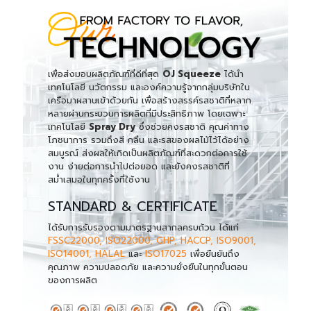
เพื่อส่งมอบผลิตภัณฑ์ที่ดีที่สุด
OJ Squeeze
ได้นำ
เทคโนโลยี นวัตกรรม และองค์ความรู้จากกลุ่มบริษัทใน
เครือมาผสานเข้าด้วยกัน เพื่อสร้างสรรค์รสชาติที่หลาก
หลายผ่านกระบวนการผลิตที่มีประสิทธิภาพ โดยเฉพาะ
เทคโนโลยี
Spray Dry
ซึ่งช่วยคงรสชาติ คุณค่าทาง
โภชนาการ รวมถึงสี กลิ่น และรสของผลไม้ไว้ได้อย่าง
สมบูรณ์ ส่งผลให้เกิดเป็นผลิตภัณฑ์ที่สะดวกต่อการใช้
งาน ง่ายต่อการนำไปต่อยอด และยังคงรสชาติที่
สม่ำเสมอในทุกครั้งที่ใช้งาน
STANDARD & CERTIFICATE
ได้รับการรับรองตามมาตรฐานสากลครบถ้วน ได้แก่
FSSC22000, ISO22000, GHP, HACCP, ISO9001,
ISO14001, HALAL
และ
ISO17025
เพื่อยืนยันถึง
คุณภาพ ความปลอดภัย และความยั่งยืนในทุกขั้นตอน
ของการผลิต