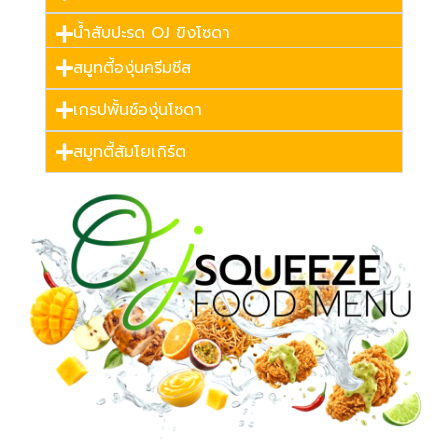
น้ำสับปะรด OJ ขิงโซดา
สมูทตี้องุ่นครีมชีส
เกรปพั้นช์องุ่นโซดา
สมูทตี้ส้มโยเกิร์ต