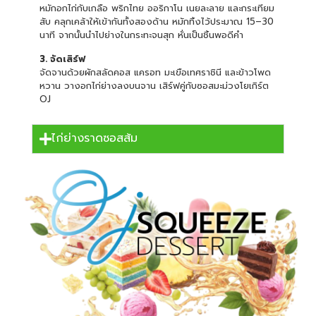
หมักอกไก่กับเกลือ พริกไทย ออริกาโน เนยละลาย และกระเทียม
สับ คลุกเคล้าให้เข้ากันทั้งสองด้าน หมักทิ้งไว้ประมาณ 15–30
นาที จากนั้นนำไปย่างในกระทะจนสุก หั่นเป็นชิ้นพอดีคำ
3. จัดเสิร์ฟ
จัดจานด้วยผักสลัดคอส แครอท มะเขือเทศราชินี และข้าวโพด
หวาน วางอกไก่ย่างลงบนจาน เสิร์ฟคู่กับซอสมะม่วงโยเกิร์ต
OJ
ไก่ย่างราดซอสส้ม