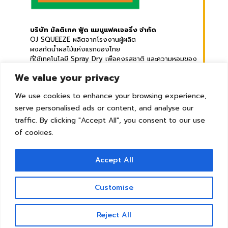
บริษัท มัลติเทค ฟู้ด แมนูแฟคเจอริ่ง จำกัด
OJ SQUEEZE ผลิตจากโรงงานผู้ผลิต
ผงสกัดน้ำผลไม้แห่งแรกของไทย
ที่ใช้เทคโนโลยี Spray Dry เพื่อคงรสชาติ
และความหอมของ
ผลไม้ให้ใกล้เคียงธรรมชาติ
We value your privacy
We use cookies to enhance your browsing experience,
ที่อยู่ :
789 หมู่ที่ 2 ต.แพรกษาใหม่ อ.เมืองสมุทรปราการ
serve personalised ads or content, and analyse our
จ.สมุทรปราการ 10280 ประเทศไทย
traffic. By clicking "Accept All", you consent to our use
© Copyright 2026 | All Rights Reserved
of cookies.
Accept All
Tel :
+66 2 8265479
Whatsapp :
+66 82 7929242
Line :
@ojsqueeze
Customise
E-mail :
sales@mtf.co.th
Contact us
Reject All
Open