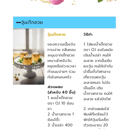
วุ้นเก๊กฮวย
วุ้นเก๊กฮวย
วิธีทำ
ของหวานเนื้อเด้ง
1. ใส่ผงน้ำเก๊กฮวย
ทานง่าย กลิ่นหอม
ตรา OJ ลงในหม้อ
ละมุนจากเก็กฮวย
เติมน้ำเปล่า คนให้
เหมาะสำหรับวัน
ละลาย จากนั้นเติม
หยุดหรือช่วงเวลา
ผงวุ้น คนให้เข้ากัน
ทำขนมง่ายๆ ร่วม
นำขึ้นตั้งไฟกลาง
กันในครอบครัว
เคี่ยวจนผงวุ้น
ละลายหมด ไม่จับ
ส่วนผสม
เป็นเม็ด เติม
(สำหรับ 40 ชิ้น)
น้ำตาลทราย คนให้
1. ผงน้ำเก๊กฮวย
ละลาย แล้วปิดไฟ
ตรา OJ 10 ช้อน
ชา
2. เทส่วนผสมใส่
2. น้ำตาลทราย 1
พิมพ์ที่เตรียมไว้
ช้อนโต๊ะ
พักให้วุ้นเริ่มเซ็ต
3. น้ำเปล่า 400
ตัวประมาณ 20