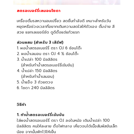
สตรอเบอร์รี่เลมอนโซดา
เครื่องดื่มรสหวานอมเปรี้ยว สดชื่นกำลังดี เหมาะสำหรับวัน
หยุดหรือช่วงเวลาที่อยากเติมความสดใสให้ตัวเอง ดื่มง่าย สี
สวย แยกเลเยอร์ชัด ดูดีตั้งแต่แก้วแรก
ส่วนผสม (สำหรับ 3 เสิร์ฟ)
1. ผงน้ำสตรอเบอร์รี่ ตรา OJ 6 ช้อนโต๊ะ
2. ผงน้ำเลมอน ตรา OJ 4 ½ ช้อนโต๊ะ
3. น้ำเปล่า 100 มิลลิลิตร
(สำหรับทำน้ำสตรอเบอร์รี่เข้มข้น)
4. น้ำเปล่า 150 มิลลิลิตร
(สำหรับทำน้ำเลมอน)
5. น้ำแข็ง 3 ถ้วยตวง
6. โซดา 240 มิลลิลิตร
วิธีทำ
1. ทำน้ำสตรอเบอร์รี่เข้มข้น
ใส่ผงน้ำสตรอเบอร์รี่ ตรา OJ ลงในหม้อ เติมน้ำเปล่า 100
มิลลิลิตร คนให้ละลาย ตั้งไฟกลาง เคี่ยวจนได้เนื้อสัมผัสข้นเล็ก
น้อย จากนั้นพักไว้ให้เย็น