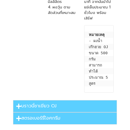
มิลลิลิตร
นาที จากนั้นนำไป
4. ผงวุ้น ตาม
แช่เย็นประมาณ 1
สัดส่วนที่เหมาะสม
ชั่วโมง พร้อม
เสิร์ฟ
หมายเหตุ
- ผงน้ำ
เก๊กฮวย OJ 
ขนาด 500 
กรัม 
สามารถ
ทำได้
ประมาณ 5 
สูตร
บราวนี่ชาเขียว OJ
สตรอเบอร์รี่ไอศกรีม