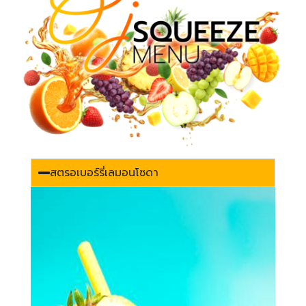
สตรอเบอร์รี่เลมอนโซดา