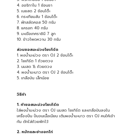
4. ออริกาโน 1 ช้อนชา
5. เนยสด 2 ช้อนโต๊ะ
6. กระเทียมสับ 1 ช้อนโต๊ะ
7. ผักสลัดคอส 50 กรัม
8. แครอท 40 กรัม
9. มะเขือเทศราชินี 7 ลูก
10. ข้าวโพดหวาน 30 กรัม
ส่วนซอสมะม่วงโยเกิร์ต
1. ผงน้ำมะม่วง ตรา OJ 2 ช้อนโต๊ะ
2. โยเกิร์ต 1 ถ้วยตวง
3. นมสด ½ ถ้วยตวง
4. ผงน้ำมะนาว ตรา OJ 2 ช้อนโต๊ะ
5. เกลือป่น เล็กน้อย
วิธีทำ
1. ทำซอสมะม่วงโยเกิร์ต
ใส่ผงน้ำมะม่วง ตรา OJ นมสด โยเกิร์ต และเกลือป่นลงใน
เครื่องปั่น ปั่นจนเนื้อเนียน เติมผงน้ำมะนาว ตรา OJ คนให้เข้า
กัน ตักใส่ถ้วยพักไว้
2. หมักและย่างอกไก่