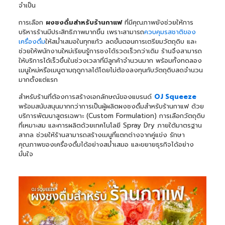
จำเป็น
การเลือก
ผงชงดื่มสำหรับร้านกาแฟ
ที่มีคุณภาพยังช่วยให้การ
บริหารร้านมีประสิทธิภาพมากขึ้น เพราะสามารถ
ควบคุมรสชาติของ
เครื่องดื่ม
ให้สม่ำเสมอในทุกแก้ว ลดขั้นตอนการเตรียมวัตถุดิบ และ
ช่วยให้พนักงานใหม่เรียนรู้การชงได้รวดเร็วกว่าเดิม ร้านจึงสามารถ
ให้บริการได้เร็วขึ้นในช่วงเวลาที่มีลูกค้าจำนวนมาก พร้อมทั้งทดลอง
เมนูใหม่หรือเมนูตามฤดูกาลได้โดยไม่ต้องลงทุนกับวัตถุดิบสดจำนวน
มากตั้งแต่แรก
สำหรับร้านที่ต้องการสร้างเอกลักษณ์ของแบรนด์
OJ Squeeze
พร้อมสนับสนุนมากกว่าการเป็นผู้ผลิตผงชงดื่มสำหรับร้านกาแฟ ด้วย
บริการพัฒนาสูตรเฉพาะ (Custom Formulation) การเลือกวัตถุดิบ
ที่เหมาะสม และการผลิตด้วยเทคโนโลยี Spray Dry ภายใต้มาตรฐาน
สากล ช่วยให้ร้านสามารถสร้างเมนูที่แตกต่างจากคู่แข่ง รักษา
คุณภาพของเครื่องดื่มได้อย่างสม่ำเสมอ และขยายธุรกิจได้อย่าง
มั่นใจ