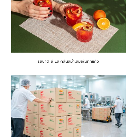
รสชาติ สี และกลิ่นสม่ำเสมอในทุกแก้ว